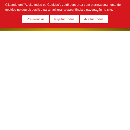
Clicando em "Aceito todos os Cookies", você concorda com o armazenamento de
cookies no seu dispositivo para melhorar a experiência e navegação no site.
Preferências
Rejeitar Todos
Aceitar Todos
Peça sua música
NOME:
*
E-MAIL:
*
Email