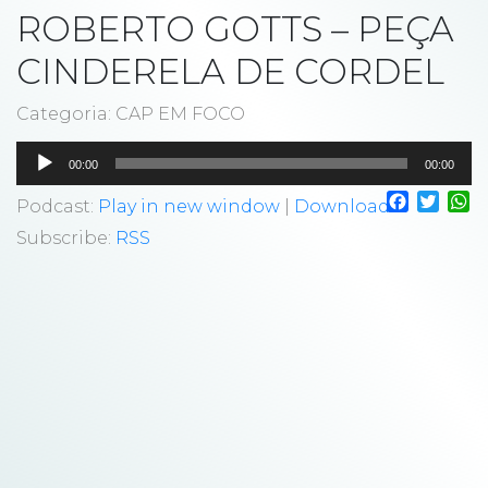
ROBERTO GOTTS – PEÇA
CINDERELA DE CORDEL
Categoria: CAP EM FOCO
Tocador
00:00
00:00
de
Faceboo
Twitt
W
áudio
Podcast:
Play in new window
|
Download
Subscribe:
RSS