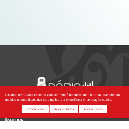
Clicando em "Aceito todos os Cookies", você concorda com o armazenamento de
cookies no seu dispositivo para melhorar a experiência e navegação no site.
Preferências
Rejeitar Todos
Aceitar Todos
Siga-nos