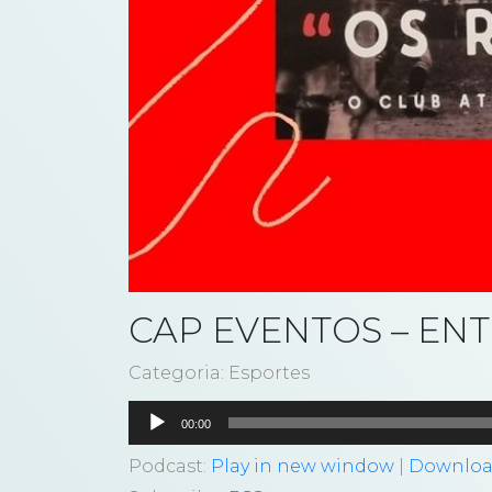
CAP EVENTOS – EN
Categoria: Esportes
Tocador
00:00
de
áudio
Podcast:
Play in new window
|
Downlo