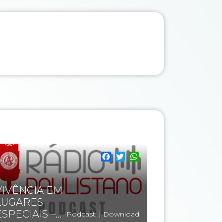
pp
Facebook
Twitter
WhatsApp
VIVÊNCIA EM
LUGARES
SPECIAIS –...
Podcast:
|
Download