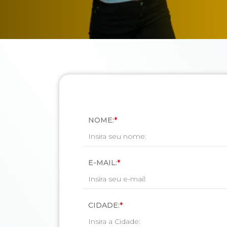
NOME:
*
E-MAIL:
*
Email
CIDADE:
*