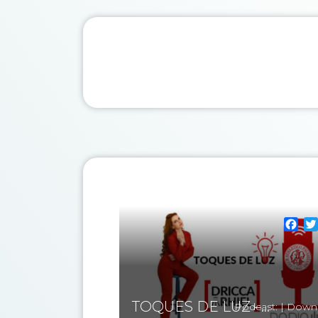
Fa
TOQUES DE LUZ –...
Podcast:
|
Down