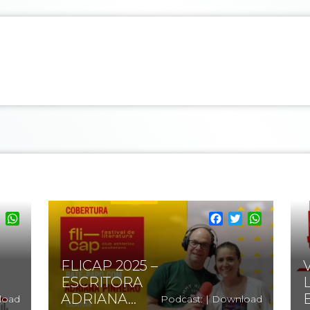
cebook
Twitter
WhatsApp
Facebook
Twitter
WhatsA
FLICAP 2025 –
ESCRITORA
ADRIANA...
E
load
Podcast:
|
Download