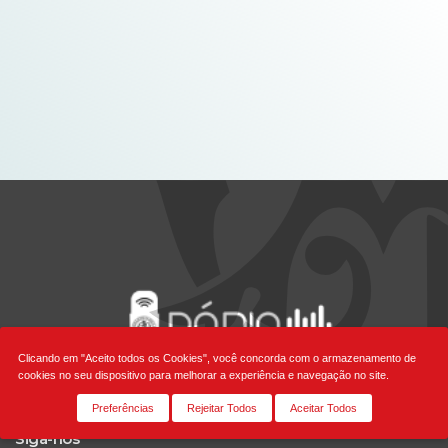
Clicando em "Aceito todos os Cookies", você concorda com o armazenamento de
cookies no seu dispositivo para melhorar a experiência e navegação no site.
Preferências
Rejeitar Todos
Aceitar Todos
Siga-nos