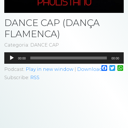
DANCE CAP (DANÇA
FLAMENCA)
Categoria: DANCE CAP
Tocador
00:00
00:00
de
Faceboo
Twitt
W
áudio
Podcast:
Play in new window
|
Download
Subscribe:
RSS