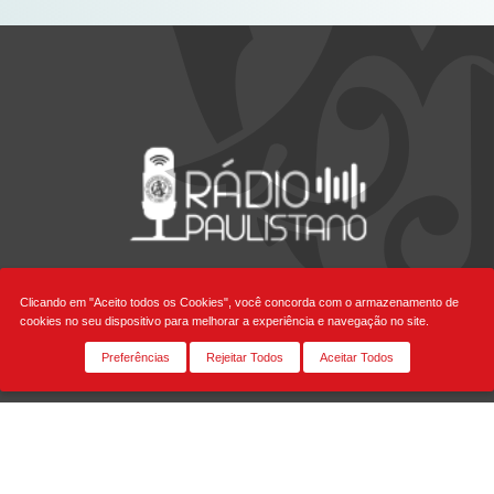
Clicando em "Aceito todos os Cookies", você concorda com o armazenamento de
Siga-nos
cookies no seu dispositivo para melhorar a experiência e navegação no site.
Preferências
Rejeitar Todos
Aceitar Todos
Fale Conosco
Rua Honduras, 1.400 Jardim América - São Paulo - SP
Cep: 01428-900 | Telefone +55 11 3065-2000