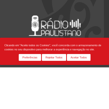
Clicando em "Aceito todos os Cookies", você concorda com o armazenamento de
cookies no seu dispositivo para melhorar a experiência e navegação no site.
Siga-nos
Preferências
Rejeitar Todos
Aceitar Todos
Fale Conosco
Rua Honduras, 1.400 Jardim América - São Paulo - SP
Cep: 01428-900 | Telefone +55 11 3065-2000