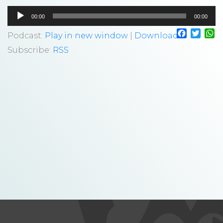
Tocador
00:00
00:00
de
Faceboo
Twitt
W
áudio
Podcast:
Play in new window
|
Download
Subscribe:
RSS