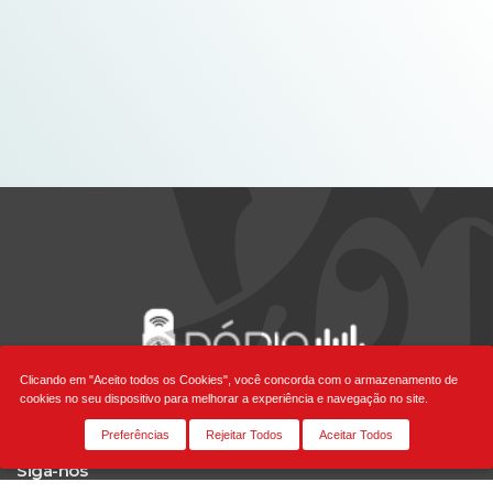
Clicando em "Aceito todos os Cookies", você concorda com o armazenamento de
cookies no seu dispositivo para melhorar a experiência e navegação no site.
Preferências
Rejeitar Todos
Aceitar Todos
Siga-nos