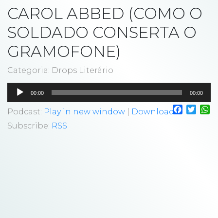
CAROL ABBED (COMO O
SOLDADO CONSERTA O
GRAMOFONE)
Categoria: Drops Literário
Tocador
00:00
00:00
de
Faceboo
Twitt
W
áudio
Podcast:
Play in new window
|
Download
Subscribe:
RSS