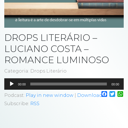
DROPS LITERÁRIO –
LUCIANO COSTA –
ROMANCE LUMINOSO
Categoria: Drops Literário
Tocador
00:00
00:00
de
Faceboo
Twitt
W
áudio
Podcast:
Play in new window
|
Download
Subscribe:
RSS