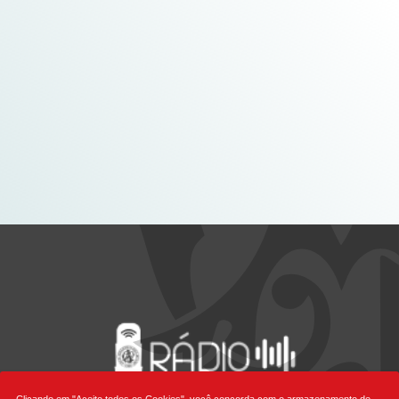
Clicando em "Aceito todos os Cookies", você concorda com o armazenamento de