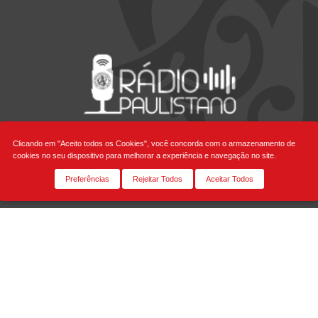
Clicando em "Aceito todos os Cookies", você concorda com o armazenamento de
cookies no seu dispositivo para melhorar a experiência e navegação no site.
Siga-nos
Preferências
Rejeitar Todos
Aceitar Todos
Fale Conosco
Rua Honduras, 1.400 Jardim América - São Paulo - SP
Cep: 01428-900 | Telefone +55 11 3065-2000