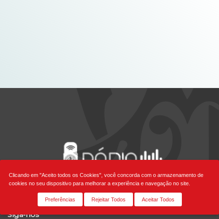
Clicando em "Aceito todos os Cookies", você concorda com o armazenamento de
cookies no seu dispositivo para melhorar a experiência e navegação no site.
Preferências
Rejeitar Todos
Aceitar Todos
Siga-nos