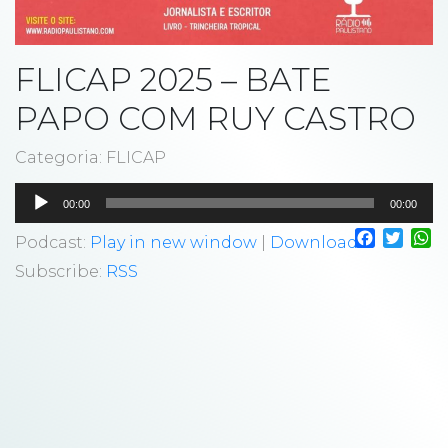
FLICAP 2025 – BATE
PAPO COM RUY CASTRO
Categoria: FLICAP
Tocador
00:00
00:00
de
Faceboo
Twitt
W
áudio
Podcast:
Play in new window
|
Download
Subscribe:
RSS