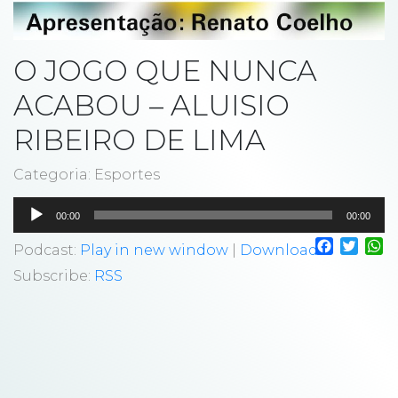
O JOGO QUE NUNCA
ACABOU – ALUISIO
RIBEIRO DE LIMA
Categoria: Esportes
Tocador
00:00
00:00
de
Faceboo
Twitt
W
áudio
Podcast:
Play in new window
|
Download
Subscribe:
RSS