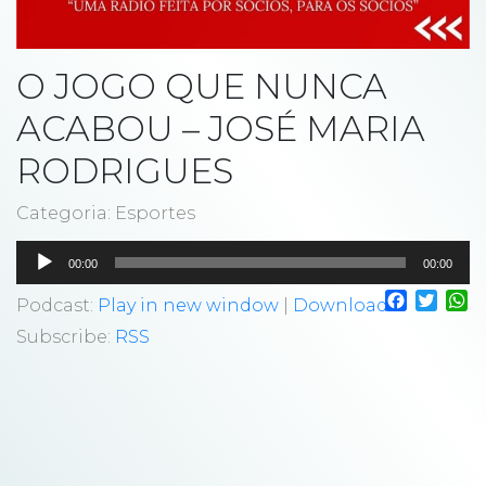
O JOGO QUE NUNCA
ACABOU – JOSÉ MARIA
RODRIGUES
Categoria: Esportes
Tocador
00:00
00:00
de
Faceboo
Twitt
W
áudio
Podcast:
Play in new window
|
Download
Subscribe:
RSS