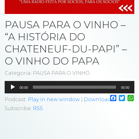
PAUSA PARA O VINHO –
“A HISTÓRIA DO
CHATENEUF-DU-PAPI” –
O VINHO DO PAPA
Categoria: PAUSA PARA O VINHO
Tocador
00:00
00:00
de
Faceboo
Twitt
W
áudio
Podcast:
Play in new window
|
Download
Subscribe:
RSS