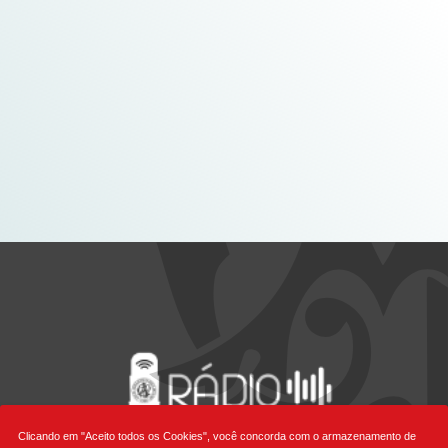
Clicando em "Aceito todos os Cookies", você concorda com o armazenamento de