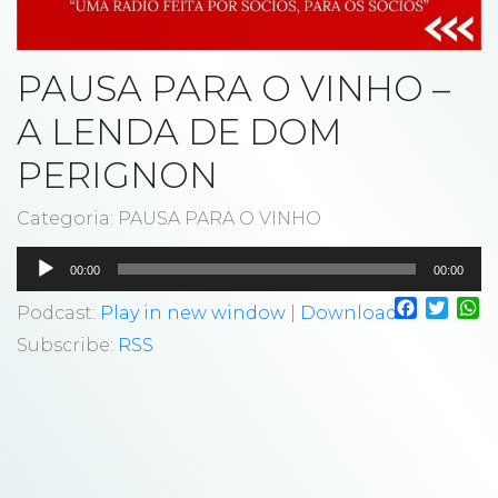
PAUSA PARA O VINHO –
A LENDA DE DOM
PERIGNON
Categoria: PAUSA PARA O VINHO
Tocador
00:00
00:00
de
Faceboo
Twitt
W
áudio
Podcast:
Play in new window
|
Download
Subscribe:
RSS