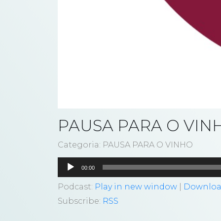
PAUSA PARA O VINH
Categoria: PAUSA PARA O VINHO
Tocador
00:00
de
áudio
Podcast:
Play in new window
|
Downlo
Subscribe:
RSS