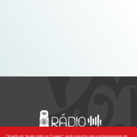
Clicando em "Aceito todos os Cookies", você concorda com o armazenamento de