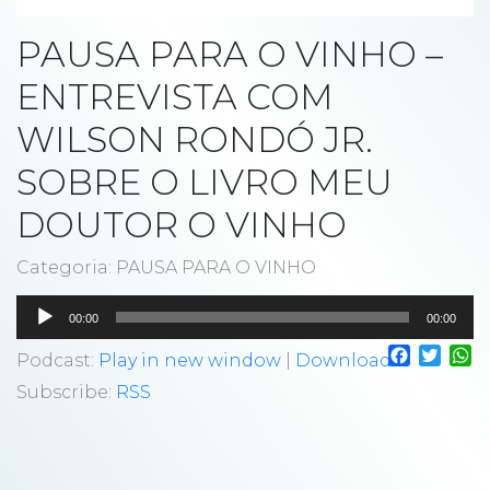
PAUSA PARA O VINHO –
ENTREVISTA COM
WILSON RONDÓ JR.
SOBRE O LIVRO MEU
DOUTOR O VINHO
Categoria: PAUSA PARA O VINHO
Tocador
00:00
00:00
de
Faceboo
Twitt
W
áudio
Podcast:
Play in new window
|
Download
Subscribe:
RSS