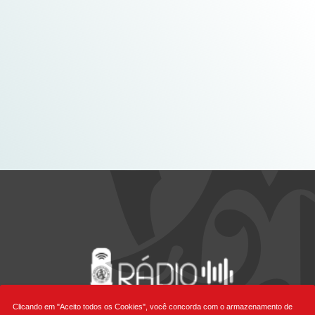
Clicando em "Aceito todos os Cookies", você concorda com o armazenamento de