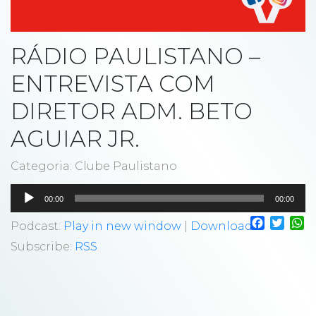
RÁDIO PAULISTANO –
ENTREVISTA COM
DIRETOR ADM. BETO
AGUIAR JR.
Categoria: Clube Paulistano
Tocador
00:00
00:00
de
Faceboo
Twitt
W
áudio
Podcast:
Play in new window
|
Download
Subscribe:
RSS