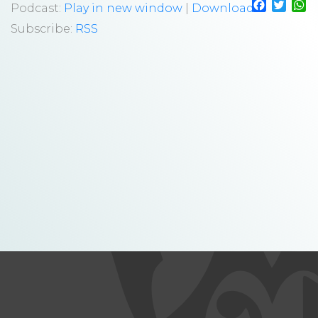
Faceboo
Twitt
W
áudio
Podcast:
Play in new window
|
Download
Subscribe:
RSS