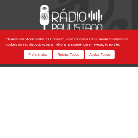
Clicando em "Aceito todos os Cookies", você concorda com o armazenamento de
cookies no seu dispositivo para melhorar a experiência e navegação no site.
Siga-nos
Preferências
Rejeitar Todos
Aceitar Todos
Fale Conosco
Rua Honduras, 1.400 Jardim América - São Paulo - SP
Cep: 01428-900 | Telefone +55 11 3065-2000