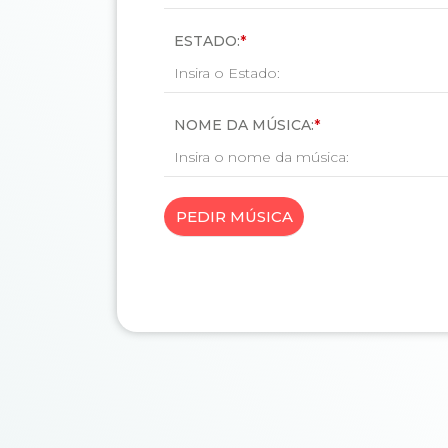
ESTADO:
*
NOME DA MÚSICA:
*