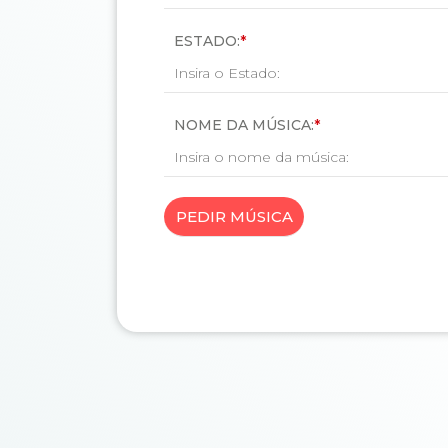
ESTADO:
*
NOME DA MÚSICA:
*