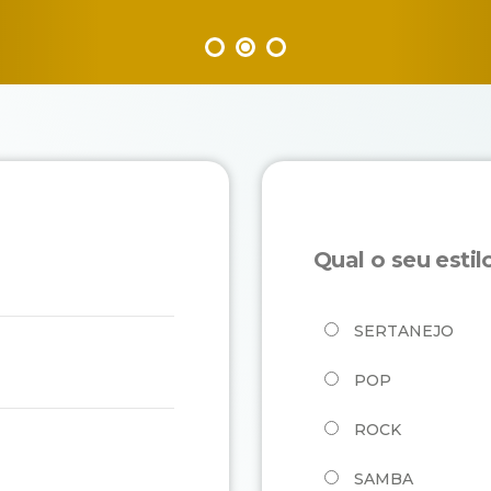
Qual o seu esti
SERTANEJO
POP
ROCK
SAMBA